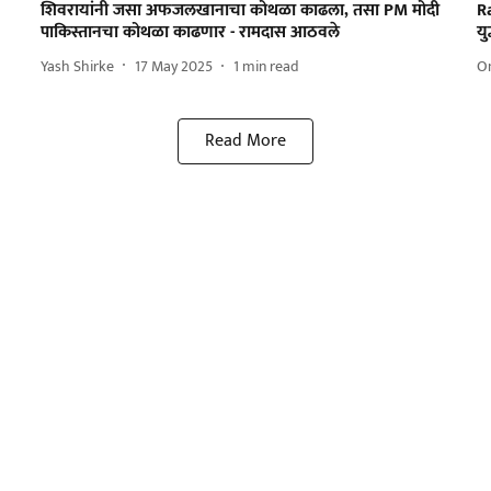
शिवरायांनी जसा अफजलखानाचा कोथळा काढला, तसा PM मोदी
R
पाकिस्तानचा कोथळा काढणार - रामदास आठवले
य
Yash Shirke
17 May 2025
1
min read
O
Read More