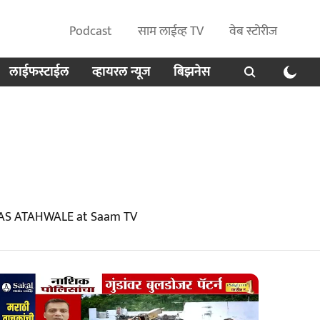
Podcast
साम लाईव्ह TV
वेब स्टोरीज
लाईफस्टाईल
व्हायरल न्यूज
बिझनेस
DAS ATAHWALE at Saam TV