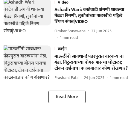
Video
Ashadh Wari: काटेवाडी अंगणी धावल्या
मेंढ्या रिंगणी, तुकोबांच्या पालखीचे पहिले
रिंगण संपन्न|VIDEO
Omkar Sonawane
27 Jun 2025
1
min read
क्राईम
माऊलींनो सावधान! पंढरपुरात वारकऱ्यांना
गंडा, विठुरायाच्या बोगस पासचा घोटाळा;
टोकन दर्शनाचा काळाबाजार कोण रोखणार?
Prashant Patil
24 Jun 2025
1
min read
Read More