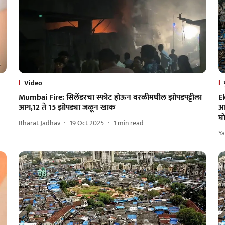
Video
Mumbai Fire: सिलेंडरचा स्फोट होऊन वरळीमधील झोपडपट्टीला
Ek
आग,12 ते 15 झोपड्या जळून खाक
आण
घ
Bharat Jadhav
19 Oct 2025
1
min read
Ya