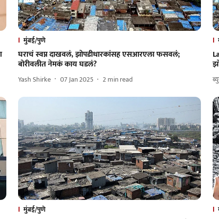
मुंबई/पुणे
ा
घराचं स्वप्न दाखवलं, झोपडीधारकांसह एसआरएला फसवलं;
L
बोरीवलीत नेमकं काय घडलं?
झ
Yash Shirke
07 Jan 2025
2
min read
ब्य
मुंबई/पुणे