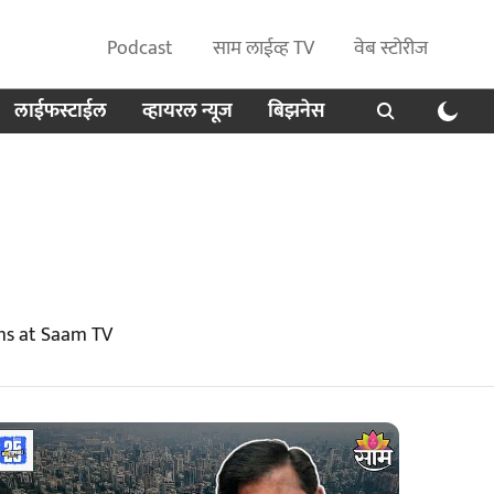
Podcast
साम लाईव्ह TV
वेब स्टोरीज
लाईफस्टाईल
व्हायरल न्यूज
बिझनेस
ms at Saam TV