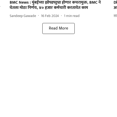
BMC News : मुंबईच्या झोपडपट्ट्या होणार कचरामुक्त, BMC ने
D
र
घेतला मोठा निर्णय, ४० हजार कर्मचारी करतायेत काम
अद
Sandeep Gawade
16 Feb 2024
1
min read
साम
Read More