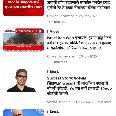
जगाची झोप उडवणारी एपस्टीन फाईल उघड,
मुलींचे रेट ते बड्या नेत्यांच्या चॅटचा पर्दाफाश
Omkar Sonawane
26 Dec 2025
1
min read
Video
Israel-Iran War: इस्रायल- इराण युद्ध पेटलं!
बेर्शेबा शहरावर बॅलिस्टिक क्षेपणास्त्रानं हल्ला;
मायक्रोसॉफ्ट ऑफिस जवळ...VIDEO
Omkar Sonawane
20 Jun 2025
1
min read
बिझनेस
Success Story: परदेशात
शिक्षण,Microsoft ची लाखोंच्या पगाराची
नोकरी सोडली, ४० व्या वर्षी उभारली १२०००
कोटींची कंपनी
Siddhi Hande
15 Nov 2024
1
min read
बिझनेस