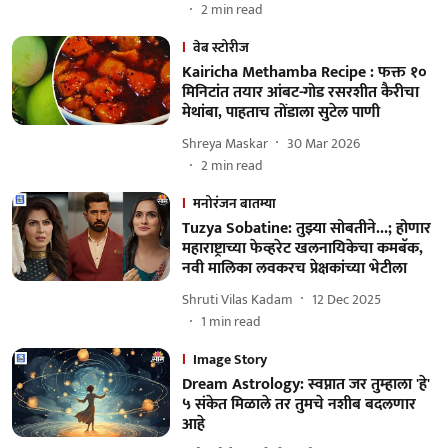
2
min read
वेब स्टोरीज
Kairicha Methamba Recipe : फक्त १०
मिनिटांत तयार आंबट-गोड रसरशीत कैरीचा
मेथांबा, पाहताच तोंडाला सुटेल पाणी
Shreya Maskar
30 Mar 2026
2
min read
मनोरंजन बातम्या
Tuzya Sobatine: तुझ्या सोबतीने...; होणार
महाराष्ट्राच्या फेव्हरेट खलनायिकेचा कमबॅक,
नवी मालिका लवकरच प्रेक्षकांच्या भेटीला
Shruti Vilas Kadam
12 Dec 2025
1
min read
Image Story
Dream Astrology: स्वप्नात जर तुम्हाला 'हे'
५ संकेत मिळाले तर तुमचे नशीब बदलणार
आहे