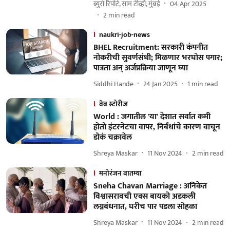
ब्युरो रिपोर्ट, साम टीव्ही, मुंबई
04 Apr 2025
2
min read
naukri-job-news
BHEL Recruitment: सरकारी कंपनीत
नोकरीची सुवर्णसंधी; मिळणार भरघोस पगार;
पात्रता अन् अर्जप्रक्रिया जाणून घ्या
Siddhi Hande
24 Jan 2025
1
min read
वेब स्टोरीज
World : जगातील 'या' देशात सर्वात कमी
होतो इंटरनेटचा वापर, निर्बंधांचे कारण वाचून
डोकं चक्रावेल
Shreya Maskar
11 Nov 2024
2
min read
मनोरंजन बातम्या
Sneha Chavan Marriage : अनिकेत
विश्वासरावची एक्स बायको अडकली
लग्नबंधनात, घरीच पार पडला सोहळा
Shreya Maskar
11 Nov 2024
2
min read