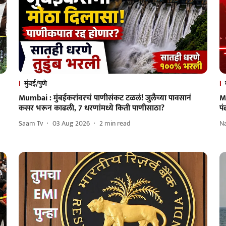
मुंबई/पुणे
Mumbai : मुंबईकरांवरचं पाणीसंकट टळलं! जुलैच्या पावसानं
M
कसर भरून काढली, 7 धरणांमध्ये किती पाणीसाठा?
प
Saam Tv
03 Aug 2026
2
min read
N