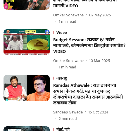
शोवर बंदी घाला, रूपाली चाकणकरांची
मागणी|VIDEO
Omkar Sonawane
02 May 2025
1
min read
Video
Budget Session: राज्यात १८ नवीन
न्यायालये, कोणकोणत्या जिल्ह्यांचा समावेश?
VIDEO
Omkar Sonawane
10 Mar 2025
1
min read
महाराष्ट्र
Ramdas Athawale : राज ठाकरेंच्या
सभांना केवळ गर्दी, मतांचा दुष्काळ;
लोकसभेचा दाखला देत रामदास आठवलेंनी
लगावला टोला
Sandeep Gawade
15 Oct 2024
2
min read
मुंबई/पुणे