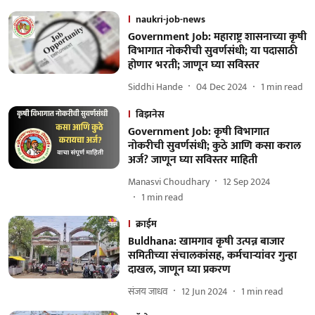
naukri-job-news
Government Job: महाराष्ट्र शासनाच्या कृषी
विभागात नोकरीची सुवर्णसंधी; या पदासाठी
होणार भरती; जाणून घ्या सविस्तर
Siddhi Hande
04 Dec 2024
1
min read
बिझनेस
Government Job: कृषी विभागात
नोकरीची सुवर्णसंधी; कुठे आणि कसा कराल
अर्ज? जाणून घ्या सविस्तर माहिती
Manasvi Choudhary
12 Sep 2024
1
min read
क्राईम
Buldhana: खामगाव कृषी उत्पन्न बाजार
समितीच्या संचालकांसह, कर्मचाऱ्यांवर गुन्हा
दाखल, जाणून घ्या प्रकरण
संजय जाधव
12 Jun 2024
1
min read