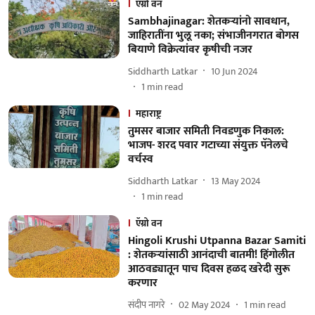
ऍग्रो वन
Sambhajinagar: शेतकऱ्यांनो सावधान,
जाहिरातींना भुलू नका; संभाजीनगरात बाेगस
बियाणे विक्रेत्यांवर कृषीची नजर
Siddharth Latkar
10 Jun 2024
1
min read
महाराष्ट्र
तुमसर बाजार समिती निवडणुक निकाल:
भाजप- शरद पवार गटाच्या संयुक्त पॅनेलचे
वर्चस्व
Siddharth Latkar
13 May 2024
1
min read
ऍग्रो वन
Hingoli Krushi Utpanna Bazar Samiti
: शेतकऱ्यांसाठी आनंदाची बातमी! हिंगाेलीत
आठवड्यातून पाच दिवस हळद खरेदी सुरू
करणार
संदीप नागरे
02 May 2024
1
min read