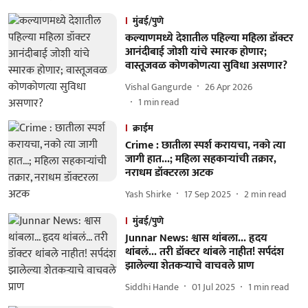
मुंबई/पुणे
कल्याणमध्ये देशातील पहिल्या महिला डॉक्टर
आनंदीबाई जोशी यांचे स्मारक होणार;
वास्तूजवळ कोणकोणत्या सुविधा असणार?
Vishal Gangurde
26 Apr 2026
1
min read
क्राईम
Crime : छातीला स्पर्श करायचा, नको त्या
जागी हात...; महिला सहकाऱ्यांची तक्रार,
नराधम डॉक्टरला अटक
Yash Shirke
17 Sep 2025
2
min read
मुंबई/पुणे
Junnar News: श्वास थांबला... हृदय
थांबलं... तरी डॉक्टर थांबले नाहीत! सर्पदंश
झालेल्या शेतकऱ्याचे वाचवले प्राण
Siddhi Hande
01 Jul 2025
1
min read