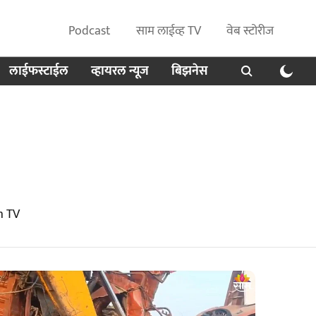
Podcast
साम लाईव्ह TV
वेब स्टोरीज
लाईफस्टाईल
व्हायरल न्यूज
बिझनेस
m TV