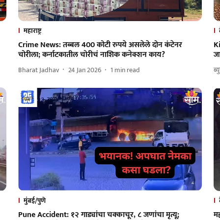
महाराष्ट्र
Crime News: तब्बल 400 कोटी रुपये असलेले दोन कंटेनर
K
चोरीला; कर्नाटकातील चोरीचं नाशिक कनेक्शन काय?
जा
Bharat Jadhav
24 Jan 2026
1
min read
ब्य
मुंबई/पुणे
Pune Accident: १२ गाड्यांचा चक्काचूर, ८ जणांचा मृत्यू;
म