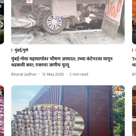
मुंबई/पुणे
मुंबई-गोवा महामार्गावर भीषण अपघात; उभ्या कंटेनरला मागून
T
धडकली कार; एकाचा जागीच मृत्‍यू
धड
Bharat Jadhav
12 May 2026
2
min read
B