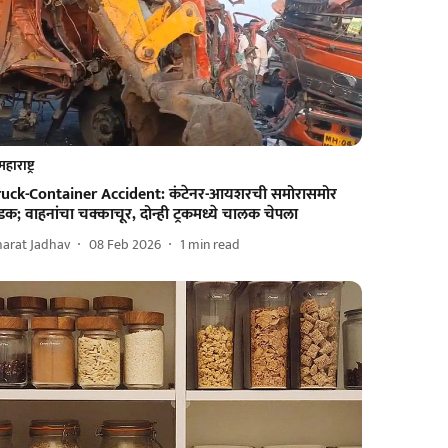
महाराष्ट्र
ruck-Container Accident: कंटेनर-आयशरची समोरासमोर
क; वाहनांचा चक्काचूर, दोन्ही ट्रकमध्ये चालक चेपला
harat Jadhav
08 Feb 2026
1
min read