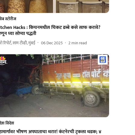
वेब स्टोरीज
itchen Hacks : किचनमधील चिकट डब्बे कसे साफ करावे?
णून घ्या सोप्या पद्धती
ुरो रिपोर्ट, साम टीव्ही, मुंबई
06 Dec 2025
2
min read
देश विदेश
हामार्गावर भीषण अपघाताचा थरार! कंटनेरची ट्रकला धडक; ४