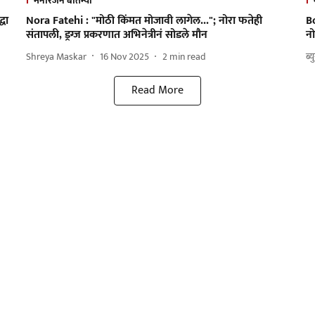
मनोरंजन बातम्या
्धा
Nora Fatehi : "मोठी किंमत मोजावी लागेल..."; नोरा फतेही
B
संतापली, ड्रग्ज प्रकरणात अभिनेत्रीनं सोडले मौन
नो
Shreya Maskar
16 Nov 2025
2
min read
ब्य
Read More