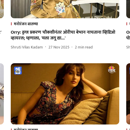
मनोरंजन बातम्या
'
Orry: ड्रग्ज प्रकरण चौकशीनंतर ओरीचा बेभान नाचताना व्हिडिओ
Or
व्हायरल; म्हणाला, 'मला जगू द्या...'
प
Shruti Vilas Kadam
27 Nov 2025
2
min read
S