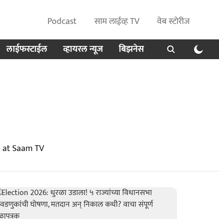
Podcast
साम लाईव्ह TV
वेब स्टोरीज
लाईफस्टाईल
व्हायरल न्यूज
बिझनेस
G at Saam TV