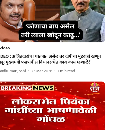
Video
IDEO : अजितदादांचा घातपात असेल तर दोषींचा मुडदाही खणून
ाढू; मुख्यमंत्री फडणवीस विधानसभेत काय काय म्हणाले?
andkumar Joshi
25 Mar 2026
1
min read