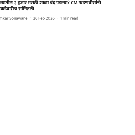
ाज्यातील २ हजार मराठी शाळा बंद पडल्या? CM फडणवीसांनी
कडेवारीच सांगितली
mkar Sonawane
26 Feb 2026
1
min read