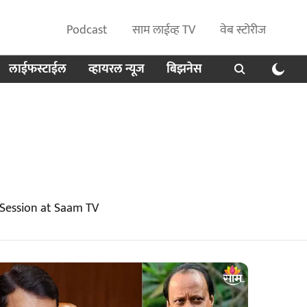
Podcast
साम लाईव्ह TV
वेब स्टोरीज
लाईफस्टाईल
व्हायरल न्यूज
बिझनेस
 Session at Saam TV