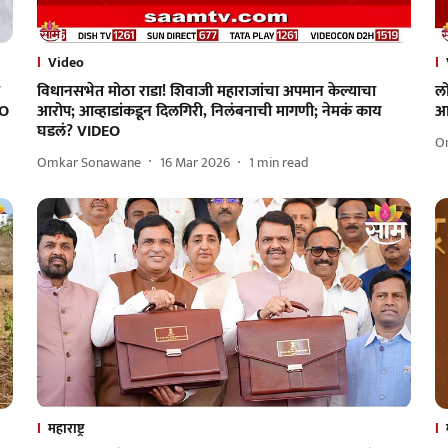
Video
विधानसभेत मोठा राडा! शिवाजी महाराजांचा अपमान केल्याचा
लो
EO
आरोप; आव्हाडांकडून दिलगिरी, निलंबनाची मागणी; नेमकं काय
आ
घडलं? VIDEO
O
Omkar Sonawane
16 Mar 2026
1
min read
महाराष्ट्र