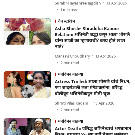
Surabhi Jayashree Jagdish
13 Apr 2026
1
min read
वेब स्टोरीज
Asha Bhosle- Shraddha Kapoor
Relation: अभिनेत्री श्रद्धा कपूर आशा भोसले
यांना आजी का म्हणायची? काय होतं खास
नातं?
Manasvi Choudhary
13 Apr 2026
2
min read
मनोरंजन बातम्या
Actress Trolled: आशा भोसले यांचं निधन,
पण आदरांजली लता मंगेशकरांना; प्रसिद्ध
बॉलीवूड अभिनेत्रीकडून मोठी चूक
Shruti Vilas Kadam
13 Apr 2026
2
min read
मनोरंजन बातम्या
Actor Death: प्रसिद्ध अभिनेत्याचं अपघातात
निधन; वयाच्या ४० व्या वर्षी घेतला अखेरचा