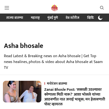
ताज्या बातम्या
महाराष्ट्र
मुंबई पुणे
वेब स्टोरीज
व्हिडिओ
क्र
Asha bhosale
Read Latest & Breaking news on Asha bhosale | Get Top
news healines, photos & video about Asha bhosale at Saam
TV
मनोरंजन बातम्या
Zanai Bhosle Post: 'सकाळी उठल्यावर
कोणाला मिठी मारू?' आशा भोसले यांच्या
आठवणीत नात जनाई भावूक; मन हेलावणारी
पोस्ट व्हायरल