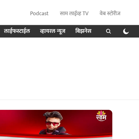
Podcast
साम लाईव्ह TV
वेब स्टोरीज
लाईफस्टाईल
व्हायरल न्यूज
बिझनेस