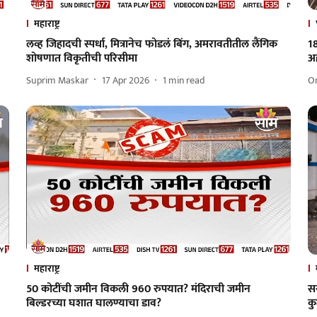
महाराष्ट्र
लव्ह जिहादची स्पर्धा, मित्रानेच फोडलं बिंग, अमरावतीतील लैंगिक
1
शोषणात विकृतीची परिसीमा
अ
Suprim Maskar
17 Apr 2026
1
min read
O
महाराष्ट्र
50 कोटींची जमीन विकली 960 रुपयात? मंदिराची जमीन
सर
बिल्डरच्या घशात घालण्याचा डाव?
कु