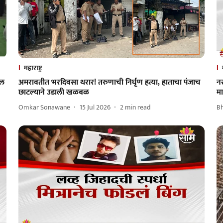
महाराष्ट्र
ईल
अमरावतीत भरदिवसा थरार! तरुणाची निर्घृण हत्या, हाताचा पंजाच
न
छाटल्याने उडाली खळबळ
म
Omkar Sonawane
15 Jul 2026
2
min read
B