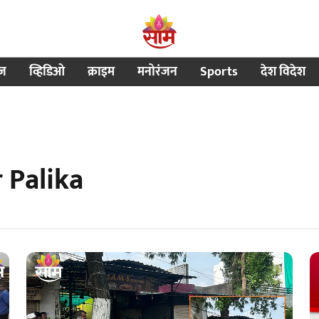
ीज
व्हिडिओ
क्राइम
मनोरंजन
Sports
देश विदेश
 Palika