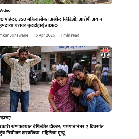
Video
80 महिला, 350 महिलांसोबत अश्लील व्हिडिओ; आरोपी अयान
हमदच्या घरावर बुलडोझर|VIDEO
mkar Sonawane
15 Apr 2026
1
min read
महाराष्ट्र
कारी रुग्णालयात बेफिकीर डॉक्टर; गर्भपातानंतर २ दिवसांत
टुंब नियोजन शस्त्रक्रिया, महिलेचा मृत्यू