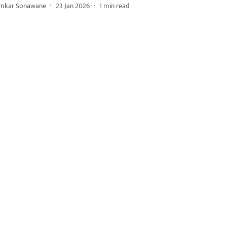
mkar Sonawane
23 Jan 2026
1
min read