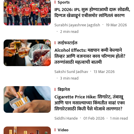
Sports
IPL 2026: IPL सुरू होण्याआधी दारू सोडली,
दिग्गज खेळाडूनं एबीसमोर सांगितलं कारण
Surabhi Jayashree Jagdish
19 Mar 2026
2
min read
लाईफस्टाईल
Alcohol Effects: मद्यपान कमी केल्याने
लिव्हर आणि वजनावर काय परिणाम होतो?
तरुणांसाठी महत्वाची बातमी
Sakshi Sunil Jadhav
13 Mar 2026
3
min read
बिझनेस
Cigarette Price Hike: सिगारेट, तंबाखू
आणि पान मसाल्याच्या किंमतीत वाढ! एका
सिगारेटसाठी किती पैसे मोजावे लागणार?
Siddhi Hande
01 Feb 2026
1
min read
Video