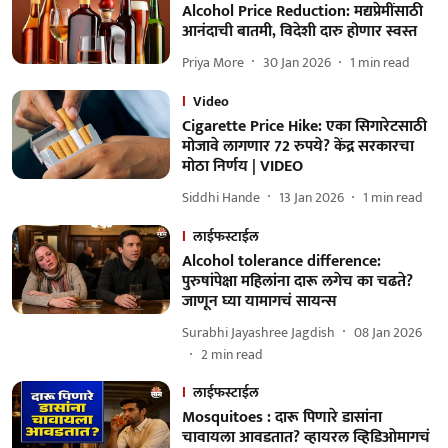
Alcohol Price Reduction: मद्यप्रेमींसाठी
आनंदाची बातमी, विदेशी दारु होणार स्वस्त
Priya More
30 Jan 2026
1
min read
Video
Cigarette Price Hike: एका सिगारेटसाठी
मोजावे लागणार 72 रुपये? केंद्र सरकारचा
मोठा निर्णय | VIDEO
Siddhi Hande
13 Jan 2026
1
min read
लाईफस्टाईल
Alcohol tolerance difference:
पुरुषांपेक्षा महिलांना दारू लगेच का चढते?
जाणून घ्या यामागचं सायन्स
Surabhi Jayashree Jagdish
08 Jan 2026
2
min read
लाईफस्टाईल
Mosquitoes : दारू पिणारे डासांना
चावायला आवडतात? व्हायरल व्हिडिओमागचं