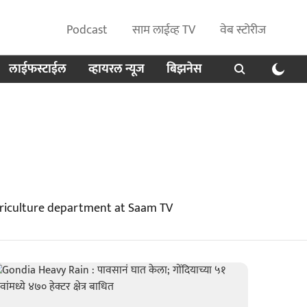
Podcast
साम लाईव्ह TV
वेब स्टोरीज
लाईफस्टाईल
व्हायरल न्यूज
बिझनेस
griculture department at Saam TV