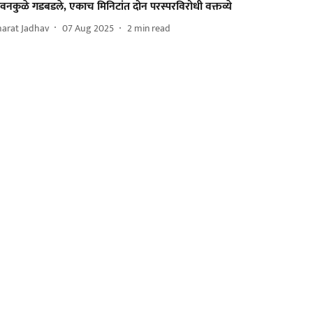
वनकुळे गडबडले, एकाच मिनिटांत दोन परस्परविरोधी वक्तव्ये
harat Jadhav
07 Aug 2025
2
min read