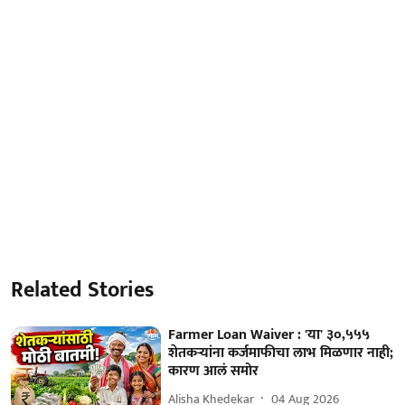
Related Stories
Farmer Loan Waiver : 'या' ३०,५५५
शेतकऱ्यांना कर्जमाफीचा लाभ मिळणार नाही;
कारण आलं समोर
Alisha Khedekar
04 Aug 2026