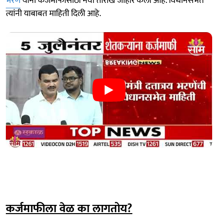
भरणे
यांनी कर्जमाफीसाठी नवी तारीख जाहीर केली आहे. विधानसभेत
त्यांनी याबाबत माहिती दिली आहे.
कर्जमाफीला वेळ का लागतोय?