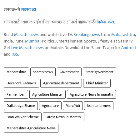
सकाळ+चे
सदस्य व्हा
शॉपिंगसाठी 'सकाळ प्राईम डील्स'च्या भन्नाट ऑफर्स पाहण्यासाठी
क्लिक करा
.
Read
Marathi news
and watch Live TV.
Breaking news
from
Maharashtra
,
India, Pune,
Mumbai
, Politics, Entertainment, Sports, Lifestyle at SaamTV.
Get
Live Marathi news
on Mobile. Download the Saam Tv app for
Android
and
IOS
.
Maharashtra
saamtvnews
Government
State government
Devendra Fadnavis
Agriculture department
Chief Minister
Farmer loan
Agriculture Minister
Agriculture News In marathi
Dattatraya Bharne
Agricalture
MahaYuti
loan to farmers
Loan Waiver Scheme
Latest News in Marathi
Maharashtra Agriculuture News