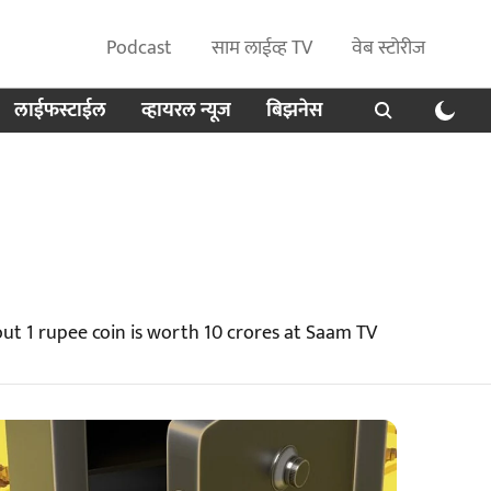
Podcast
साम लाईव्ह TV
वेब स्टोरीज
लाईफस्टाईल
व्हायरल न्यूज
बिझनेस
out 1 rupee coin is worth 10 crores at Saam TV