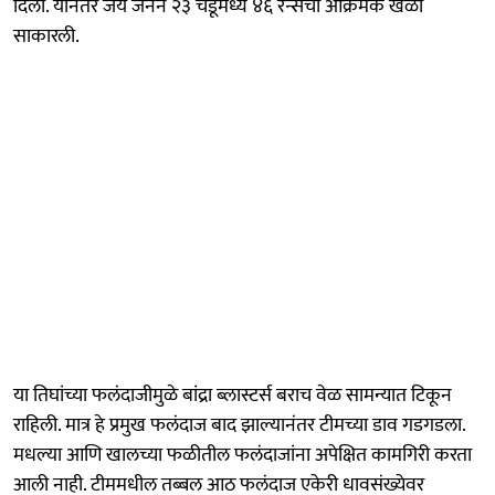
दिली. यानंतर जय जैनने २३ चेंडूंमध्ये ४६ रन्सची आक्रमक खेळी
साकारली.
या तिघांच्या फलंदाजीमुळे बांद्रा ब्लास्टर्स बराच वेळ सामन्यात टिकून
राहिली. मात्र हे प्रमुख फलंदाज बाद झाल्यानंतर टीमच्या डाव गडगडला.
मधल्या आणि खालच्या फळीतील फलंदाजांना अपेक्षित कामगिरी करता
आली नाही. टीममधील तब्बल आठ फलंदाज एकेरी धावसंख्येवर