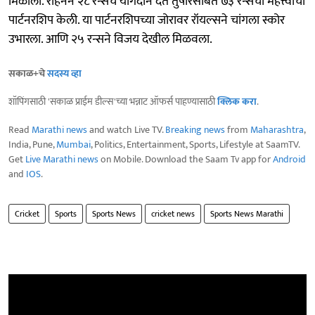
मिळाली. रोहनने २८ रन्सचं योगदान देत तुषारसोबत ७३ रन्सची महत्त्वाची
पार्टनरशिप केली. या पार्टनरशिपच्या जोरावर रॉयल्सने चांगला स्कोर
उभारला. आणि २५ रन्सने विजय देखील मिळवला.
सकाळ+चे
सदस्य व्हा
शॉपिंगसाठी 'सकाळ प्राईम डील्स'च्या भन्नाट ऑफर्स पाहण्यासाठी
क्लिक करा
.
Read
Marathi news
and watch Live TV.
Breaking news
from
Maharashtra
,
India, Pune,
Mumbai
, Politics, Entertainment, Sports, Lifestyle at SaamTV.
Get
Live Marathi news
on Mobile. Download the Saam Tv app for
Android
and
IOS
.
Cricket
Sports
Sports News
cricket news
Sports News Marathi