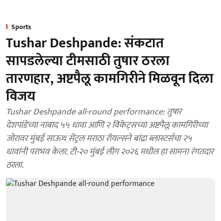
Sports
Tushar Deshpande: संकटात
सापडलेल्या टीमसाठी तुषार ठरला
तारणहार, अष्टपैलू कामगिरीने मिळवून दिला
विजय
Tushar Deshpande all-round performance: तुषार
देशपांडेच्या नाबाद ५५ धावा आणि २ विकेट्सच्या अष्टपैलू कामगिरीच्या
जोरावर मुंबई साऊथ सेंट्रल मराठा रॉयल्सने बांद्रा ब्लास्टर्सचा २५
धावांनी पराभव केला. टी-२० मुंबई लीग २०२६ मधील हा सामना रंगतदार
ठरला.