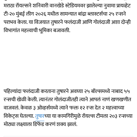
मराठा रॉयल्सने शनिवारी वानखेडे स्टेडियमवर झालेल्या नुवामा प्रायव्हेट
टी-२० मुंबई लीग २०२६ मधील सामन्यात बांद्रा ब्लास्टर्सचा २५ रन्सने
पराभव केला. या विजयात तुषारने फलंदाजी आणि गोलंदाजी अशा दोन्ही
विभागांत महत्त्वाची भूमिका बजावली.
पहिल्यांदा फलंदाजी करताना तुषारने अवघ्या २५ बॉल्समध्ये नाबाद ५५
रन्सची खेळी केली. त्यानंतर गोलंदाजीतही त्याने आपलं नाणं खणखणीत
वाजवलं. केवळ ३ ओव्हर्समध्ये त्याने फक्त १२ रन्स देत २ महत्त्वाच्या
विकेट्स घेतल्या.
तुषार
च्या या कामगिरीमुळे रॉयल्स टीमला २०३ रन्सच्या
मोठ्या लक्ष्याला डिफेंड करणं शक्य झालं.