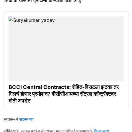
जिंकावा यासाठी प्रार्थना केल्याची चर्चा आहे.
BCCI Central Contracts: रोहित-विराटला झटका तर
गिलचं होणार प्रमोशन? बीसीसीआयच्या सेंट्रल कॉन्ट्रॅक्टवर
मोठी अपडेट
सकाळ+चे
सदस्य व्हा
शॉपिंगसाठी 'सकाळ प्राईम डील्स'च्या भन्नाट ऑफर्स पाहण्यासाठी
क्लिक करा
.