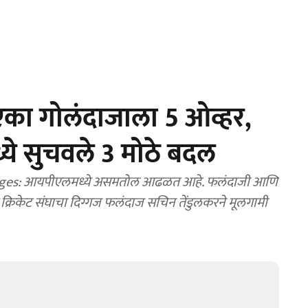
का गोलंदाजाला 5 ओव्हर,
्ये सुचवले 3 मोठे बदल
दाजी आणि