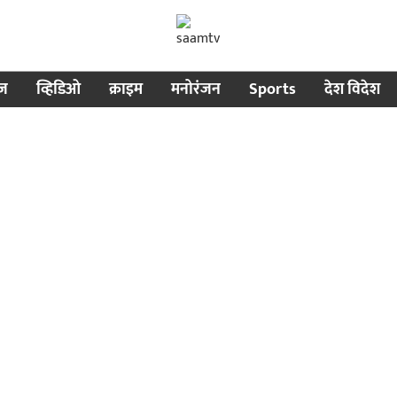
ीज
व्हिडिओ
क्राइम
मनोरंजन
Sports
देश विदेश