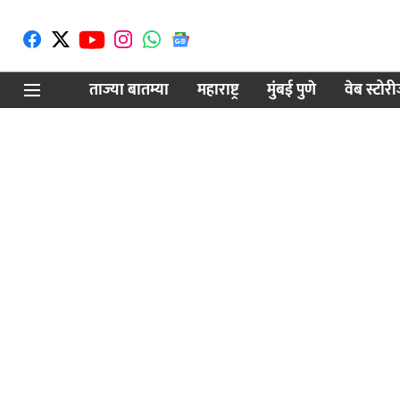
ताज्या बातम्या
महाराष्ट्र
मुंबई पुणे
वेब स्टोर