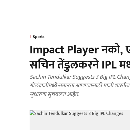
Sports
Impact Player नको, ए
सचिन तेंडुलकरने IPL मध
Sachin Tendulkar Suggests 3 Big IPL Changes: आयपीएलमध्ये असमतोल आढळत आहे. फलं
गोलंदाजीमध्ये समानता आणण्यासाठी माजी भारतीय क्रिकेट संघाचा दिग्गज फलंदाज सचिन तेंडुलकरने मूलगामी
सुधारणा सुचवल्या आहेत.