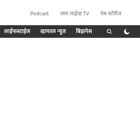
Podcast
साम लाईव्ह TV
वेब स्टोरीज
लाईफस्टाईल
व्हायरल न्यूज
बिझनेस