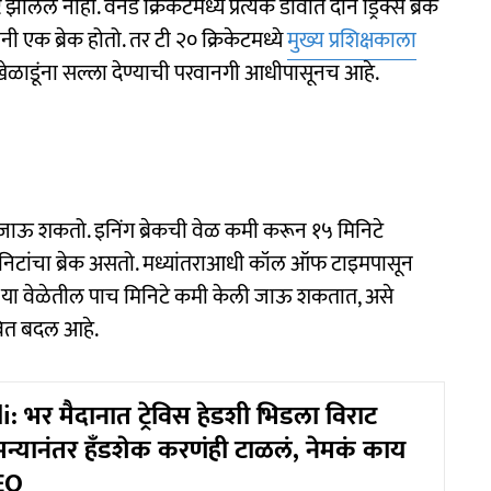
ेले नाही. वनडे क्रिकेटमध्ये प्रत्येक डावात दोन ड्रिंक्स ब्रेक
ी एक ब्रेक होतो. तर टी २० क्रिकेटमध्ये
मुख्य प्रशिक्षकाला
वर खेळाडूंना सल्ला देण्याची परवानगी आधीपासूनच आहे.
ा जाऊ शकतो. इनिंग ब्रेकची वेळ कमी करून १५ मिनिटे
मिनिटांचा ब्रेक असतो. मध्यांतराआधी कॉल ऑफ टाइमपासून
पुढे या वेळेतील पाच मिनिटे कमी केली जाऊ शकतात, असे
ावित बदल आहे.
: भर मैदानात ट्रेविस हेडशी भिडला विराट
न्यानंतर हँडशेक करणंही टाळलं, नेमकं काय
EO