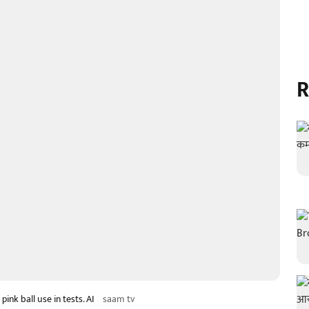
R
ink ball use in tests. AI
saam tv