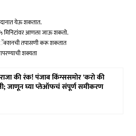
षक मैदानात येऊ शकतात.
रून १५ मिनिटांवर आणला जाऊ शकतो.
ा अॅक्शनची तपासणी करू शकतात
ापरण्याची शक्यता
राजा की रंक! पंजाब किंग्ससमोर 'करो की
ती; जाणून घ्या प्लेऑफचं संपूर्ण समीकरण