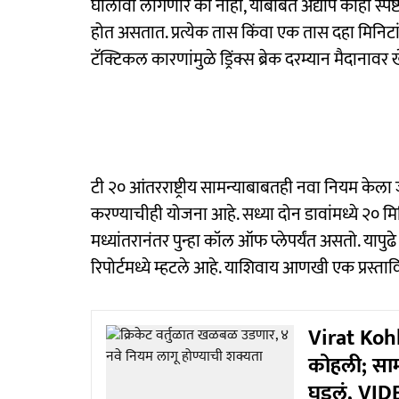
घालावी लागणार की नाही, याबाबत अद्याप काही स्पष्ट झाल
होत असतात. प्रत्येक तास किंवा एक तास दहा मिनिटांन
टॅक्टिकल कारणांमुळे ड्रिंक्स ब्रेक दरम्यान मैदाना
टी २० आंतरराष्ट्रीय सामन्याबाबतही नवा नियम केल
करण्याचीही योजना आहे. सध्या दोन डावांमध्ये २० 
मध्यांतरानंतर पुन्हा कॉल ऑफ प्लेपर्यंत असतो. या
रिपोर्टमध्ये म्हटले आहे. याशिवाय आणखी एक प्रस्त
Virat Kohli
कोहली; साम
घडलं, VID