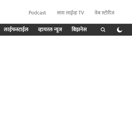
Podcast
साम लाईव्ह TV
वेब स्टोरीज
लाईफस्टाईल
व्हायरल न्यूज
बिझनेस