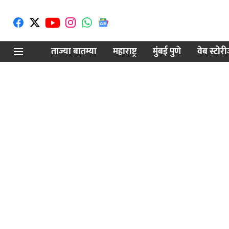
ताज्या बातम्या
महाराष्ट्र
मुंबई पुणे
वेब स्टोर