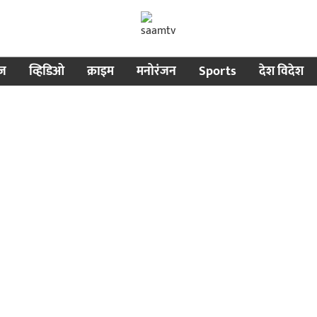
ीज
व्हिडिओ
क्राइम
मनोरंजन
Sports
देश विदेश