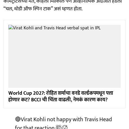
कॉमेंट्रीटर्सच्या मते, कोहली मिश्कील पण आव्हानात्मक अंदाजात हेडला
“चल, थोडी ऑफ स्पिन टाक” असं म्हणत होता.
World Cup 2027: रोहित शर्माचा वनडे वर्ल्डकपमधून पत्ता
होणार कट? BCCI ची चिंता वाढली, नेमकं कारण काय?
🔴Virat Kohli not happy with Travis Head
for that reaction 🤯🥵