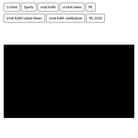
Cricket
Sports
virat kohli
cricket news
IPL
Virat Kohli Latest News
virat kohli celebration
IPL 2026