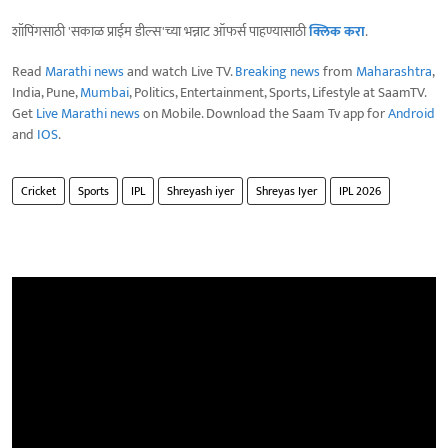
शॉपिंगसाठी 'सकाळ प्राईम डील्स'च्या भन्नाट ऑफर्स पाहण्यासाठी
क्लिक करा
.
Read
Marathi news
and watch Live TV.
Breaking news
from
Maharashtra
,
India, Pune,
Mumbai
, Politics, Entertainment, Sports, Lifestyle at SaamTV.
Get
Live Marathi news
on Mobile. Download the Saam Tv app for
Android
and
IOS
.
Cricket
Sports
IPL
Shreyash iyer
Shreyas Iyer
IPL 2026