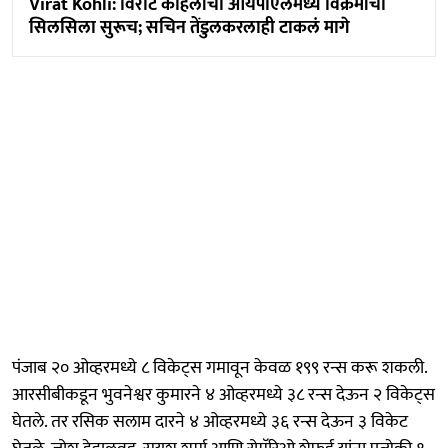
Virat Kohli: विराट कोहलीचा आयपीएलमध्ये विक्रमांचा
सिलसिला सुरूच; सचिन तेंडुलकरलाही टाकलं मागे
पंजाब २० ओव्हरमध्ये ८ विकेट्स गमावून केवळ १९९ रन्स करू शकली.
आरसीबीकडून भुवनेश्वर कुमारने ४ ओव्हरमध्ये ३८ रन्स देऊन २ विकेट्स
घेतले. तर रसिक सलाम दारने ४ ओव्हरमध्ये ३६ रन्स देऊन ३ विकेट