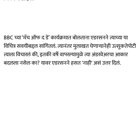
BBC च्या ‘मॅच ऑफ द डे’ कार्यक्रमात बोलताना एडरसनने त्याच्या या
विचित्र सवयीबद्दल सांगितलं. त्यानंतर मुलाखत घेणाऱ्यानेही उत्सुकतेपोटी
त्याला विचारलं की, इतकी वर्षे वापरल्यामुळे त्या अंडरवेअरचा आकार
बदलला नसेल का? यावर एडरसनने हसत 'नाही' असं उत्तर दिलं.