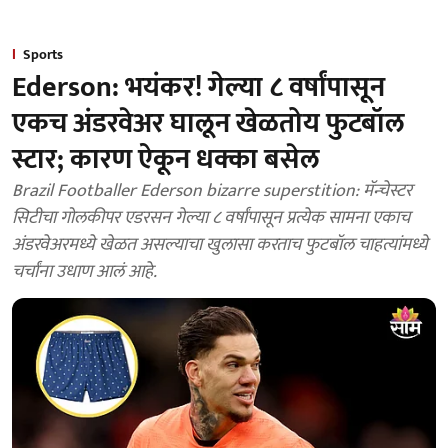
Sports
Ederson: भयंकर! गेल्या ८ वर्षांपासून
एकच अंडरवेअर घालून खेळतोय फुटबॉल
स्टार; कारण ऐकून धक्का बसेल
Brazil Footballer Ederson bizarre superstition: मॅन्चेस्टर
सिटीचा गोलकीपर एडरसन गेल्या ८ वर्षांपासून प्रत्येक सामना एकाच
अंडरवेअरमध्ये खेळत असल्याचा खुलासा करताच फुटबॉल चाहत्यांमध्ये
चर्चांना उधाण आलं आहे.