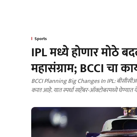
Sports
IPL मध्ये होणार मोठे बद
महासंग्राम; BCCI चा का
BCCI Planning Big Changes In IPL: बीसीसीआय आयपीएलच्या वेळापत्रकात मोठे बदल करण्याचा विचार
करत आहे. यात स्पर्धा सप्टेंबर-ऑक्टोबरमध्ये घेण्य