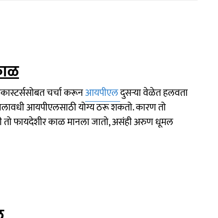
काळ
डकास्टर्ससोबत चर्चा करून
आयपीएल
दुसऱ्या वेळेत हलवता
हा कालावधी आयपीएलसाठी योग्य ठरू शकतो. कारण तो
ी तो फायदेशीर काळ मानला जातो, असंही अरुण धूमल
ल