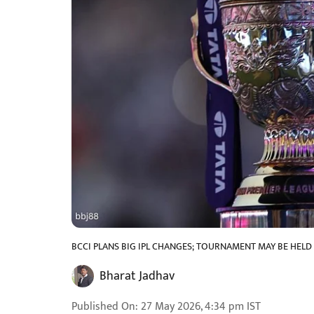
BCCI PLANS BIG IPL CHANGES; TOURNAMENT MAY BE HELD
Bharat Jadhav
Published On
:
27 May 2026, 4:34 pm
IST