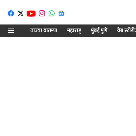
ताज्या बातम्या
महाराष्ट्र
मुंबई पुणे
वेब स्टोर