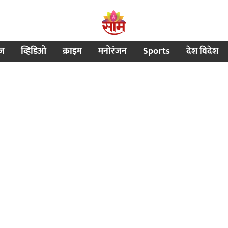
ीज
व्हिडिओ
क्राइम
मनोरंजन
Sports
देश विदेश