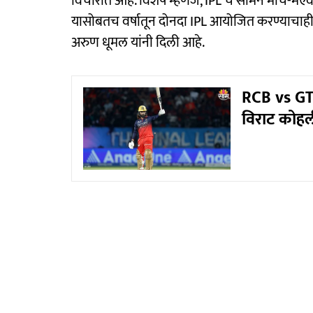
विचारात आहे. विशेष म्हणजे, IPL चे सामने मार्च-मे
यासोबतच वर्षातून दोनदा IPL आयोजित करण्याचाही
अरुण धूमल यांनी दिली आहे.
RCB vs GT:
विराट कोहल