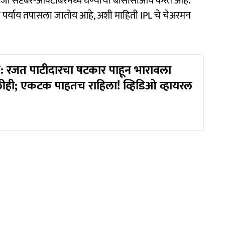
ऐवजी सप्टेंबर-ऑक्टोबरमध्ये घेण्याचा बीसीसीआय करत आहे.
 पर्याय तपासला जातोय आहे, अशी माहिती IPL चे चेअरमन
 रजत पाटीदारचा षटकार पाहून भारावला
ीही; एकटक पाहतच राहिला! व्हिडिओ व्हायरल