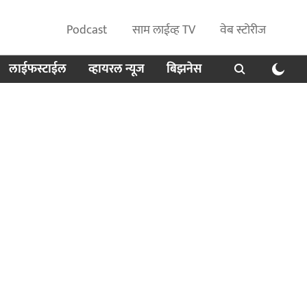
Podcast
साम लाईव्ह TV
वेब स्टोरीज
लाईफस्टाईल
व्हायरल न्यूज
बिझनेस