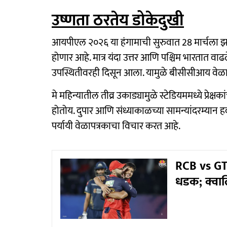
उष्णता ठरतेय डोकेदुखी
आयपीएल २०२६ या हंगामाची सुरुवात 28 मार्चला झाल
होणार आहे. मात्र यंदा उत्तर आणि पश्चिम भारतात वाढले
उपस्थितीवरही दिसून आला. यामुळे बीसीसीआय वेळ
मे महिन्यातील तीव्र उकाड्यामुळे स्टेडियममध्ये प्रेक
होतोय. दुपार आणि संध्याकाळच्या सामन्यांदरम्यान ह
पर्यायी वेळापत्रकाचा विचार करत आहे.
RCB vs GT:
धडक; क्वाल