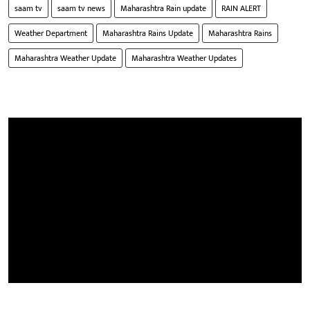
saam tv
saam tv news
Maharashtra Rain update
RAIN ALERT
Weather Department
Maharashtra Rains Update
Maharashtra Rains
Maharashtra Weather Update
Maharashtra Weather Updates