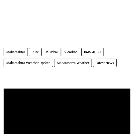
Maharashtra
Pune
Mumbai
Vidarbha
RAIN ALERT
Maharashtra Weather Update
Maharashtra Weather
Latest News