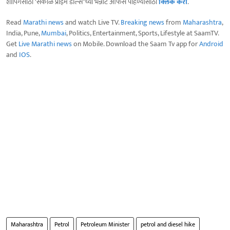
शॉपिंगसाठी 'सकाळ प्राईम डील्स'च्या भन्नाट ऑफर्स पाहण्यासाठी
क्लिक करा
.
Read
Marathi news
and watch Live TV.
Breaking news
from
Maharashtra
,
India, Pune,
Mumbai
, Politics, Entertainment, Sports, Lifestyle at SaamTV.
Get
Live Marathi news
on Mobile. Download the Saam Tv app for
Android
and
IOS
.
Maharashtra
Petrol
Petroleum Minister
petrol and diesel hike