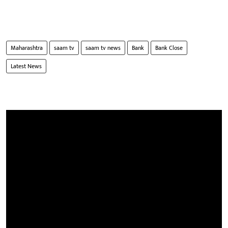
Maharashtra
saam tv
saam tv news
Bank
Bank Close
Latest News