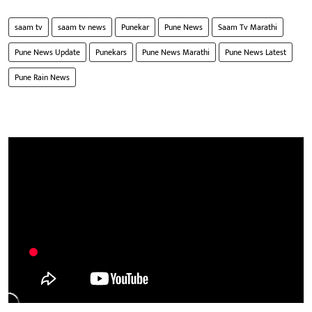
saam tv
saam tv news
Punekar
Pune News
Saam Tv Marathi
Pune News Update
Punekars
Pune News Marathi
Pune News Latest
Pune Rain News