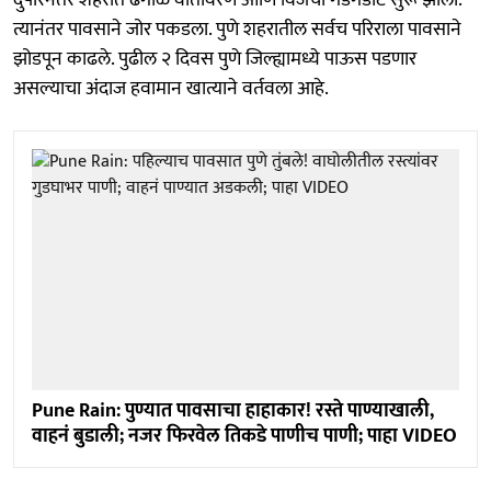
दुपारनंतर शहरात ढगाळ वातावरण आणि विजेचा गडगडाट सुरू झाला.
त्यानंतर पावसाने जोर पकडला. पुणे शहरातील सर्वच परिराला पावसाने
झोडपून काढले. पुढील २ दिवस पुणे जिल्ह्यामध्ये पाऊस पडणार
असल्याचा अंदाज हवामान खात्याने वर्तवला आहे.
Pune Rain: पुण्यात पावसाचा हाहाकार! रस्ते पाण्याखाली,
वाहनं बुडाली; नजर फिरवेल तिकडे पाणीच पाणी; पाहा VIDEO