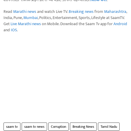
Read
Marathi news
and watch Live TV.
Breaking news
from
Maharashtra
,
India, Pune,
Mumbai
, Politics, Entertainment, Sports, Lifestyle at SaamTV.
Get
Live Marathi news
on Mobile. Download the Saam Tv app for
Android
and
IOS
.
saam tv
saam tv news
Corruption
Breaking News
Tamil Nadu