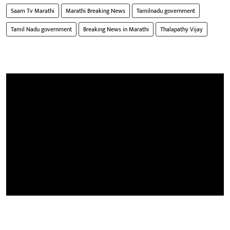
Saam Tv Marathi
Marathi Breaking News
Tamilnadu government
Tamil Nadu government
Breaking News in Marathi
Thalapathy Vijay