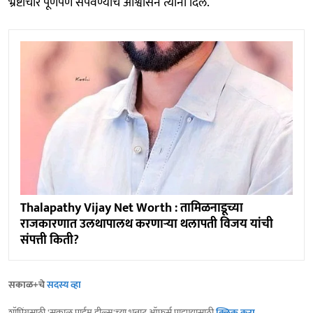
भ्रष्टाचार पूर्णपणे संपवण्याचे आश्वासन त्यांनी दिले.
Thalapathy Vijay Net Worth : तामिळनाडूच्या
राजकारणात उलथापालथ करणाऱ्या थलापती विजय यांची
संपत्ती किती?
सकाळ+चे
सदस्य व्हा
शॉपिंगसाठी 'सकाळ प्राईम डील्स'च्या भन्नाट ऑफर्स पाहण्यासाठी
क्लिक करा
.