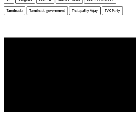
Tamilnadu
Tamilnadu government
Thalapathy Vijay
TVK Party