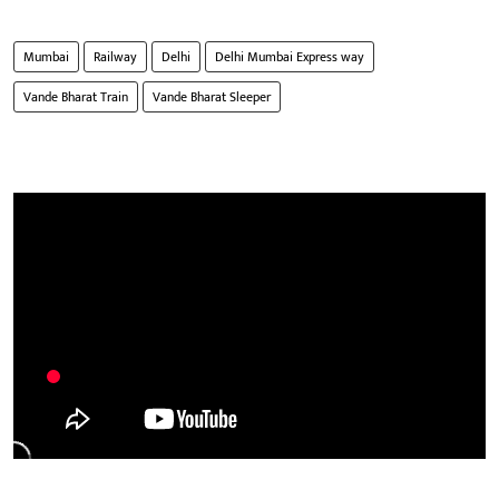
Mumbai
Railway
Delhi
Delhi Mumbai Express way
Vande Bharat Train
Vande Bharat Sleeper