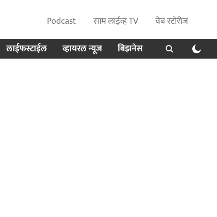
Podcast
साम लाईव्ह TV
वेब स्टोरीज
लाईफस्टाईल
व्हायरल न्यूज
बिझनेस