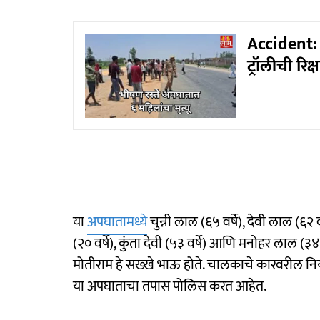
Accident: म
ट्रॉलीची रि
या
अपघातामध्ये
चुन्नी लाल (६५ वर्षे), देवी लाल (६२ व
(२० वर्षे), कुंता देवी (५३ वर्षे) आणि मनोहर लाल (३
मोतीराम हे सख्खे भाऊ होते. चालकाचे कारवरील नि
या अपघाताचा तपास पोलिस करत आहेत.