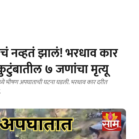
ाचं नव्हतं झालं! भरधाव कार
ुंबातील ७ जणांचा मृत्यू
्ये भीषण अपघाताची घटना घडली. भरधाव कार दरीत
.