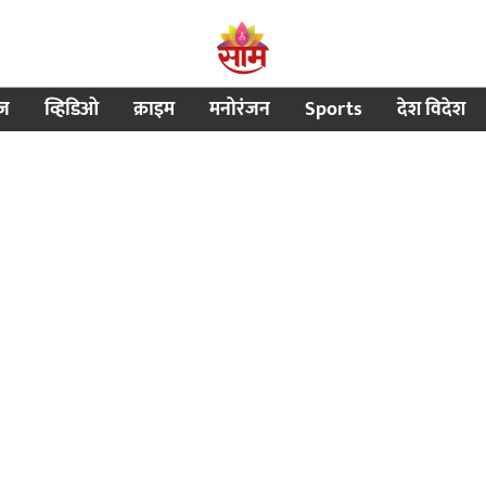
ीज
व्हिडिओ
क्राइम
मनोरंजन
Sports
देश विदेश