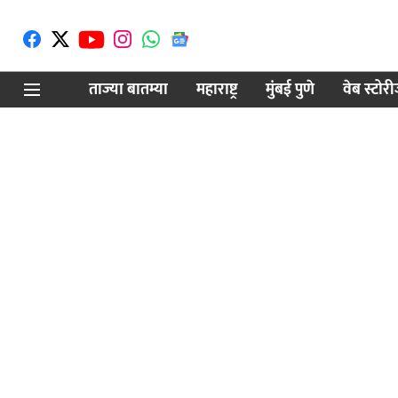
ताज्या बातम्या
महाराष्ट्र
मुंबई पुणे
वेब स्टोर