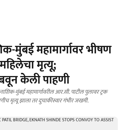
क-मुंबई महामार्गावर भीषण
हिलेचा मृत्यू;
थांबवून केली पाहणी
क-मुंबई महामार्गावरील आर.सी. पाटील पुलावर ट्रक
च मृत्यू झाला तर दुचाकीस्वार गंभीर जखमी.