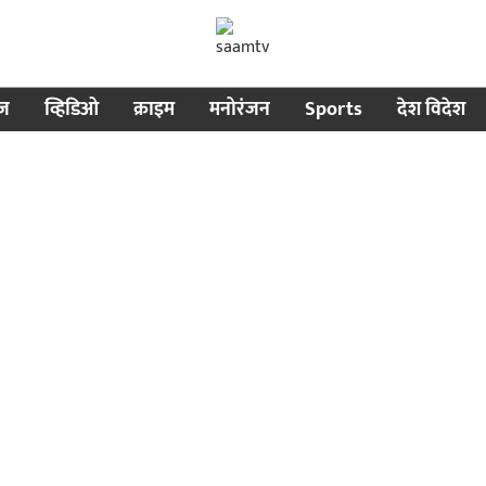
ीज
व्हिडिओ
क्राइम
मनोरंजन
Sports
देश विदेश