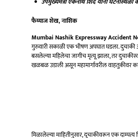
उपमुख्यमंत्री एकनाथ शिंदे यांनी घटनास्थळी 
फैय्याज शेख, नाशिक
Mumbai Nashik Expressway Accident 
गुरुवारी सकाळी एक भीषण अपघात घडला. दुचाकी आण
बसलेल्या महिलेचा जागीच मृत्यू झाला, तर दुचाकी
खळबळ उडाली असून महामार्गावरील वाहतुकीवर क
मिळालेल्या माहितीनुसार, दुचाकीवरून एक दाम्पत्य भि