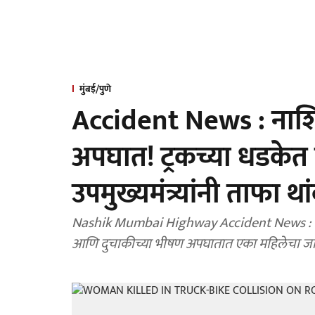
मुंबई/पुणे
Accident News : नाशि
अपघात! ट्रकच्या धडकेत म
उपमुख्यमंत्र्यांनी ताफा 
Nashik Mumbai Highway Accident News : नाशि
आणि दुचाकीच्या भीषण अपघातात एका महिलेचा जागी