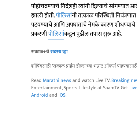
पोहोचवण्याचे निर्देशही त्यांनी दिल्याचे सांगण्यात
झाली होती.
पोलिसां
नी तत्काळ परिस्थिती नियंत्र
पटवण्याचे आणि अपघाताचे नेमके कारण शोधण्याचे 
प्रकरणी
पोलिसां
कडून पुढील तपास सुरू आहे.
सकाळ+चे
सदस्य व्हा
शॉपिंगसाठी 'सकाळ प्राईम डील्स'च्या भन्नाट ऑफर्स पाहण्यासा
Read
Marathi news
and watch Live TV.
Breaking ne
Entertainment, Sports, Lifestyle at SaamTV. Get
Liv
Android
and
IOS
.