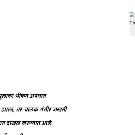
ल पुलावर भीषण अपघात
यू झाला, तर चालक गंभीर जखमी
लयात दाखल करण्यात आले