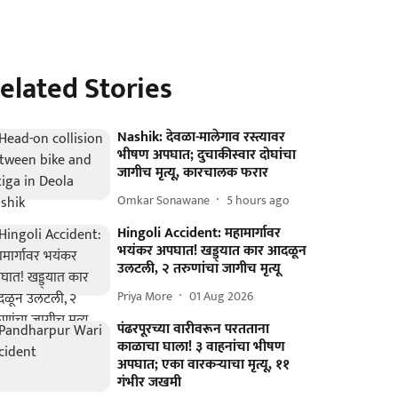
elated Stories
Nashik: देवळा-मालेगाव रस्त्यावर
भीषण अपघात; दुचाकीस्वार दोघांचा
जागीच मृत्यू, कारचालक फरार
Omkar Sonawane
5 hours ago
Hingoli Accident: महामार्गावर
भयंकर अपघात! खड्ड्यात कार आदळून
उलटली, २ तरुणांचा जागीच मृत्यू
Priya More
01 Aug 2026
पंढरपूरच्या वारीवरून परतताना
काळाचा घाला! ३ वाहनांचा भीषण
अपघात; एका वारकऱ्याचा मृत्यू, ११
गंभीर जखमी