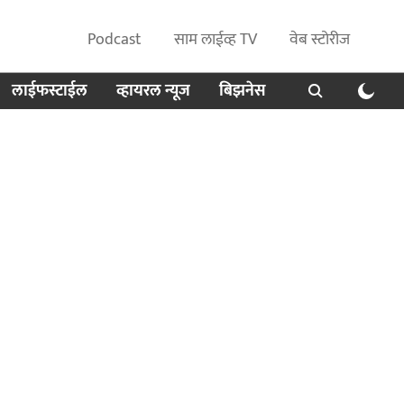
Podcast
साम लाईव्ह TV
वेब स्टोरीज
लाईफस्टाईल
व्हायरल न्यूज
बिझनेस