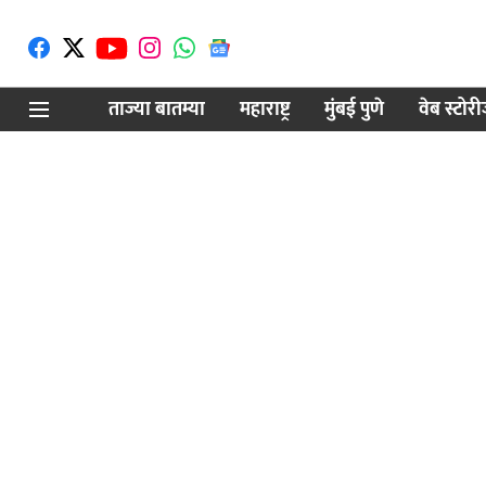
ताज्या बातम्या
महाराष्ट्र
मुंबई पुणे
वेब स्टोर