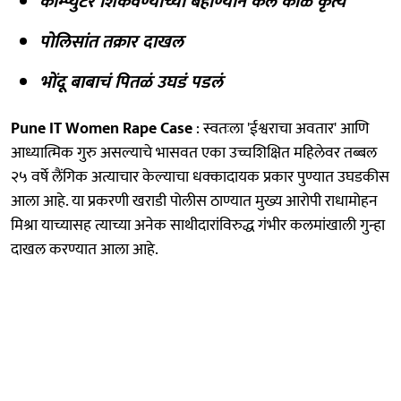
कॉम्प्युटर शिकवण्याच्या बहाण्याने केले काळे कृत्य
पोलिसांत तक्रार दाखल
भोंदू बाबाचं पितळं उघडं पडलं
Pune IT Women Rape Case
: स्वतःला 'ईश्वराचा अवतार' आणि
आध्यात्मिक गुरु असल्याचे भासवत एका उच्चशिक्षित महिलेवर तब्बल
२५ वर्षे लैंगिक अत्याचार केल्याचा धक्कादायक प्रकार पुण्यात उघडकीस
आला आहे. या प्रकरणी खराडी पोलीस ठाण्यात मुख्य आरोपी राधामोहन
मिश्रा याच्यासह त्याच्या अनेक साथीदारांविरुद्ध गंभीर कलमांखाली गुन्हा
दाखल करण्यात आला आहे.