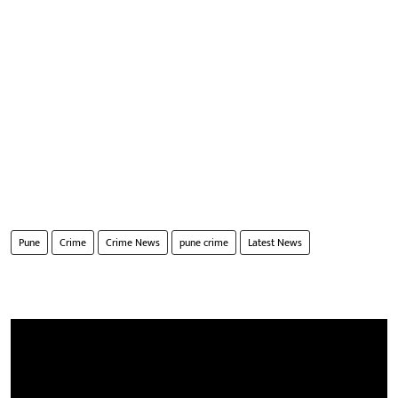
Pune
Crime
Crime News
pune crime
Latest News