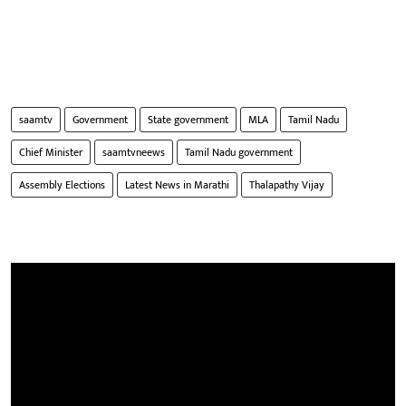
saamtv
Government
State government
MLA
Tamil Nadu
Chief Minister
saamtvneews
Tamil Nadu government
Assembly Elections
Latest News in Marathi
Thalapathy Vijay