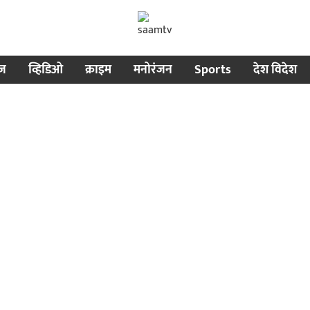
ीज
व्हिडिओ
क्राइम
मनोरंजन
Sports
देश विदेश