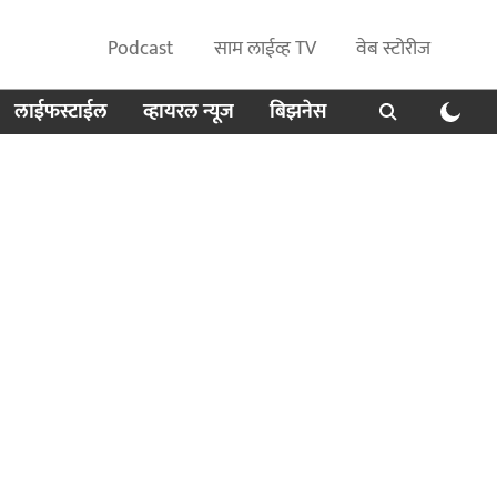
Podcast
साम लाईव्ह TV
वेब स्टोरीज
लाईफस्टाईल
व्हायरल न्यूज
बिझनेस