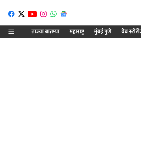
ताज्या बातम्या
महाराष्ट्र
मुंबई पुणे
वेब स्टोर