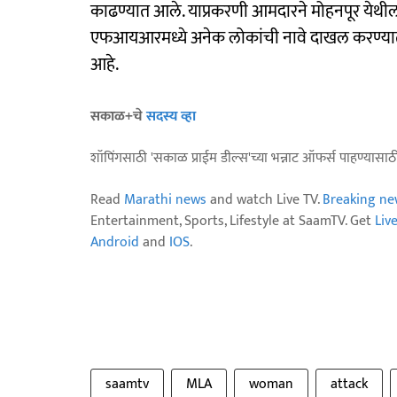
काढण्यात आले. याप्रकरणी आमदारने मोहनपूर येथ
एफआयआरमध्ये अनेक लोकांची नावे दाखल करण्यात
आहे.
सकाळ+चे
सदस्य व्हा
शॉपिंगसाठी 'सकाळ प्राईम डील्स'च्या भन्नाट ऑफर्स पाहण्यासा
Read
Marathi news
and watch Live TV.
Breaking ne
Entertainment, Sports, Lifestyle at SaamTV. Get
Liv
Android
and
IOS
.
saamtv
MLA
woman
attack