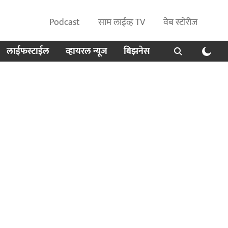
Podcast
साम लाईव्ह TV
वेब स्टोरीज
लाईफस्टाईल
व्हायरल न्यूज
बिझनेस