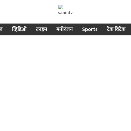
ीज
व्हिडिओ
क्राइम
मनोरंजन
Sports
देश विदेश