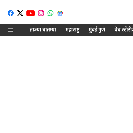
ताज्या बातम्या
महाराष्ट्र
मुंबई पुणे
वेब स्टोर