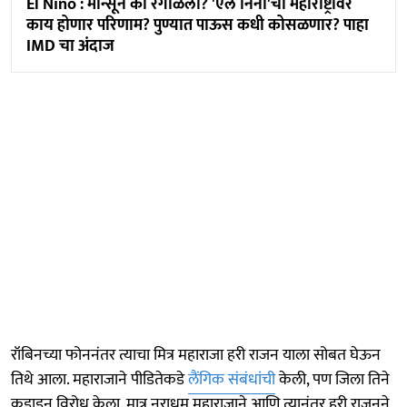
El Niño : मान्सून का रेंगाळला? 'एल निनो'चा महाराष्ट्रावर
काय होणार परिणाम? पुण्यात पाऊस कधी कोसळणार? पाहा
IMD चा अंदाज
रॉबिनच्या फोननंतर त्याचा मित्र महाराजा हरी राजन याला सोबत घेऊन
तिथे आला. महाराजाने पीडितेकडे
लैंगिक संबंधांची
केली, पण जिला तिने
कडाडून विरोध केला. मात्र नराधम महाराजाने आणि त्यानंतर हरी राजनने