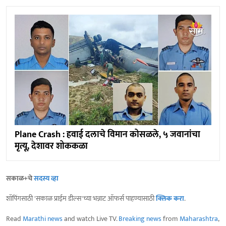
Plane Crash : हवाई दलाचे विमान कोसळले, ५ जवानांचा
मृत्यू, देशावर शोककळा
सकाळ+चे
सदस्य व्हा
शॉपिंगसाठी 'सकाळ प्राईम डील्स'च्या भन्नाट ऑफर्स पाहण्यासाठी
क्लिक करा
.
Read
Marathi news
and watch Live TV.
Breaking news
from
Maharashtra
,