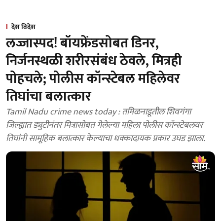
देश विदेश
लज्जास्पद! बॉयफ्रेंडसोबत डिनर,
निर्जनस्थळी शरीरसंबंध ठेवले, मित्रही
पोहचले; पोलीस कॉन्स्टेबल महिलेवर
तिघांचा बलात्कार
Tamil Nadu crime news today : तमिळनाडूतील शिवगंगा
जिल्ह्यात ड्युटीनंतर मित्रासोबत गेलेल्या महिला पोलीस कॉन्स्टेबलवर
तिघांनी सामूहिक बलात्कार केल्याचा धक्कादायक प्रकार उघड झाला.