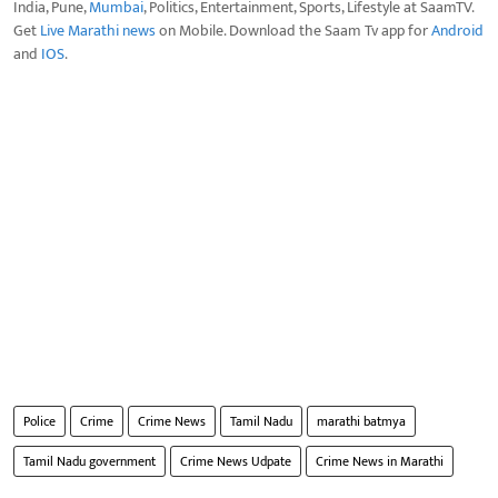
India, Pune,
Mumbai
, Politics, Entertainment, Sports, Lifestyle at SaamTV.
Get
Live Marathi news
on Mobile. Download the Saam Tv app for
Android
and
IOS
.
Police
Crime
Crime News
Tamil Nadu
marathi batmya
Tamil Nadu government
Crime News Udpate
Crime News in Marathi