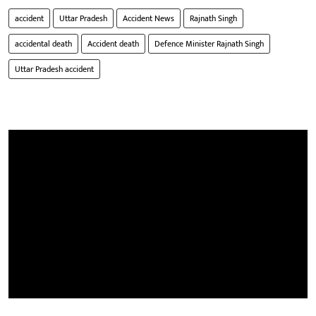
accident
Uttar Pradesh
Accident News
Rajnath Singh
accidental death
Accident death
Defence Minister Rajnath Singh
Uttar Pradesh accident