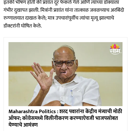
इतकी भीषण होती की प्रशांत दूर फेकले गेले आणि त्यांच्या डोक्याला
गंभीर दुखापत झाली. मित्रांनी प्रशांत यांना तात्काळ जवळच्याच अरबिंदो
रुग्णालयात दाखल केले; मात्र उपचारांपूर्वीच त्यांचा मृत्यू झाल्याचे
डॉक्टरांनी घोषित केले.
Maharashtra Politics : शरद पवारांना केंद्रीय मंत्र्याची मोठी
ऑफर; काँग्रेसमध्ये विलीनीकरण करण्याऐवजी भाजपसोबत
येण्याचे आमंत्रण