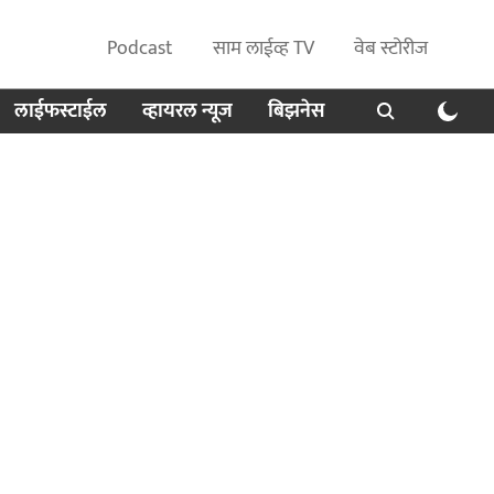
Podcast
साम लाईव्ह TV
वेब स्टोरीज
लाईफस्टाईल
व्हायरल न्यूज
बिझनेस