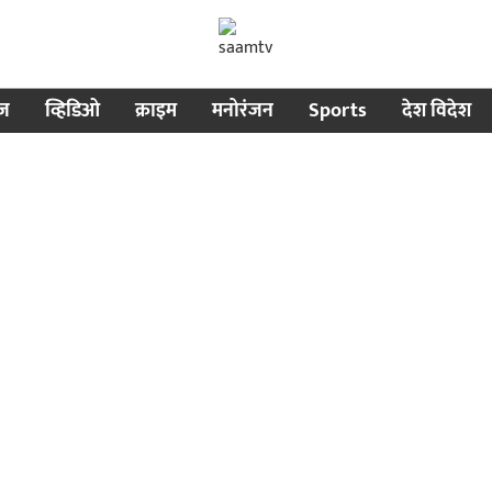
ीज
व्हिडिओ
क्राइम
मनोरंजन
Sports
देश विदेश