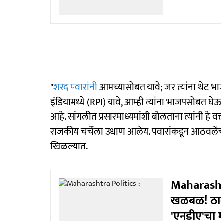
"
शरद पवारांनी
आमच्यासोबत यावे; जर त्यांना थेट भा
इंडियामध्ये (RPI) यावे, आम्ही त्यांना भाजपसोबत
आहे. सांगलीत प्रसारमाध्यमांशी बोलताना त्यांनी हे व
राजकीय चर्चेला उधाण आलेय. पवारांकडून आठवलेंच्या प
खिळल्यात.
Maharashtr
खळबळ! ठाकर
'एनडीए'चा म