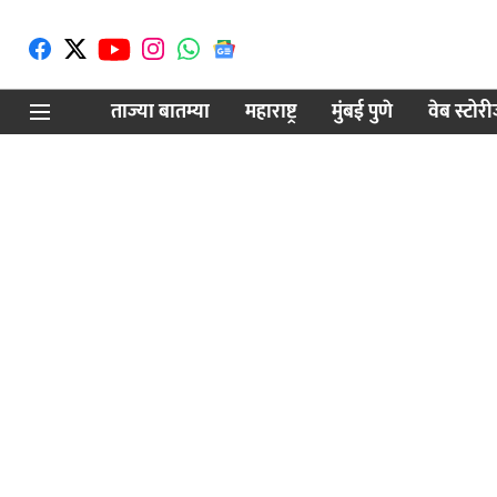
ताज्या बातम्या
महाराष्ट्र
मुंबई पुणे
वेब स्टोर