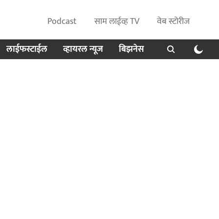
Podcast
साम लाईव्ह TV
वेब स्टोरीज
लाईफस्टाईल
व्हायरल न्यूज
बिझनेस