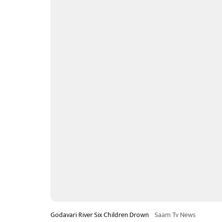
Godavari River Six Children Drown
Saam Tv News