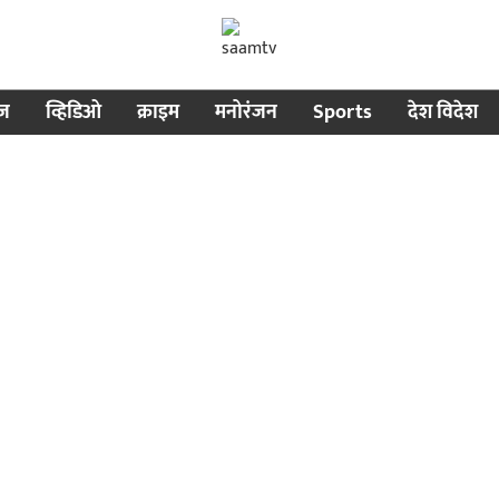
ीज
व्हिडिओ
क्राइम
मनोरंजन
Sports
देश विदेश