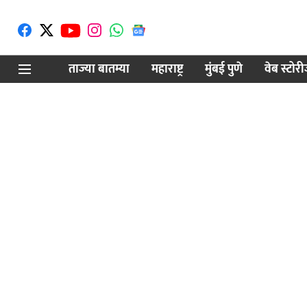
ताज्या बातम्या
महाराष्ट्र
मुंबई पुणे
वेब स्टोर