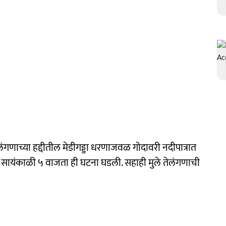
ेलंगणाच्या हद्दीतील मेडीगड्डा धरणाजवळ गोदावरी नदीपात्रात
ी सायंकाळी ५ वाजता ही घटना घडली. सहाही मुले तेलंगणाची