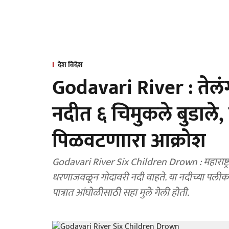
देश विदेश
Godavari River : तेलं
नदीत ६ चिमुकले बुडाल
पिळवटणाारा आक्रोश
Godavari River Six Children Drown : महाराष्ट्र व 
धरणाजवळून गोदावरी नदी वाहते. या नदीच्या पलीकडे
पात्रात आंघोळीसाठी सहा मुले गेली होती.