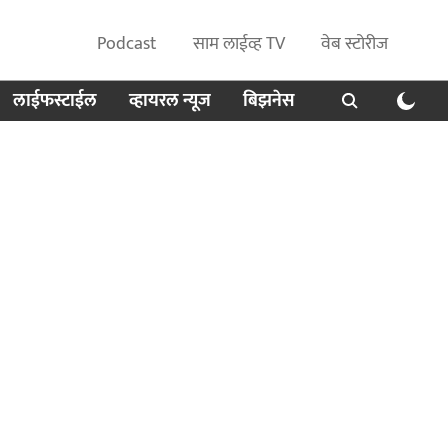
Podcast
साम लाईव्ह TV
वेब स्टोरीज
लाईफस्टाईल
व्हायरल न्यूज
बिझनेस