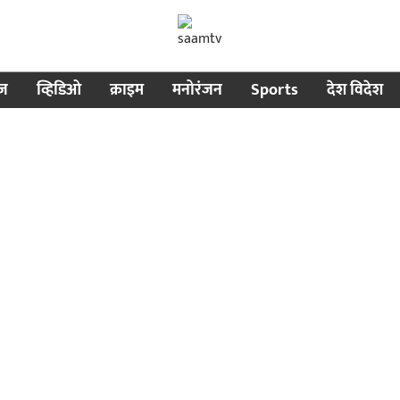
ीज
व्हिडिओ
क्राइम
मनोरंजन
Sports
देश विदेश