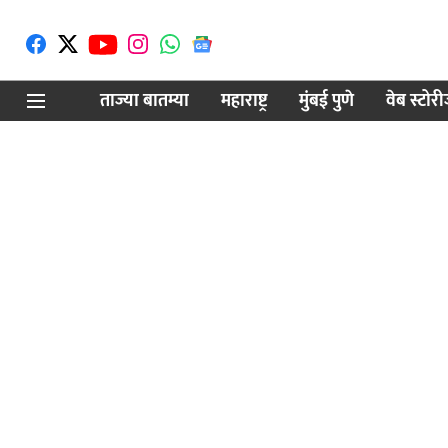
ताज्या बातम्या
महाराष्ट्र
मुंबई पुणे
वेब स्टोर