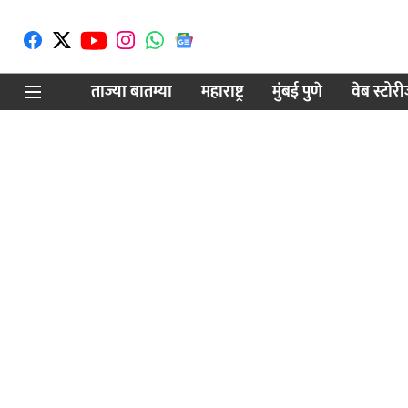
ताज्या बातम्या
महाराष्ट्र
मुंबई पुणे
वेब स्टोर