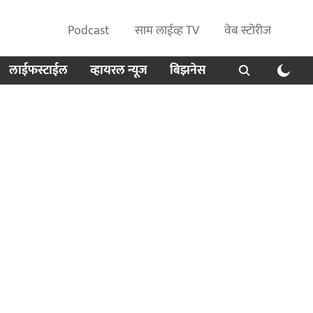
Podcast
साम लाईव्ह TV
वेब स्टोरीज
लाईफस्टाईल
व्हायरल न्यूज
बिझनेस