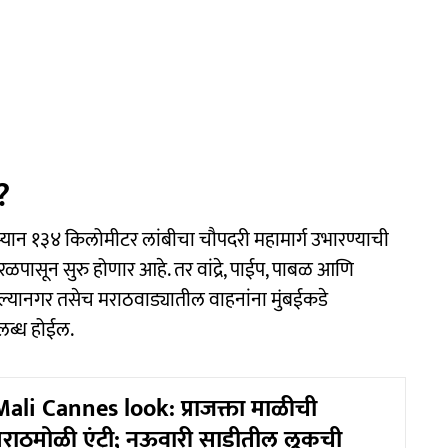
?
म्यान १३४ किलोमीटर लांबीचा चौपदरी महामार्ग उभारण्याची
नेरळपासून सुरु होणार आहे. तर वांद्रे, पाईप, पाबळ आणि
अहिल्यानगर तसेच मराठवाड्यातील वाहनांना मुंबईकडे
लब्ध होईल.
ali Cannes look: प्राजक्ता माळीची
मराठमोळी एंट्री; नऊवारी साडीतील लूकची