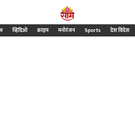
ीज
व्हिडिओ
क्राइम
मनोरंजन
Sports
देश विदेश