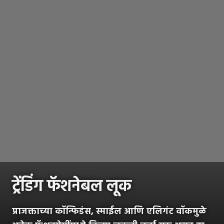
ट्रेंडिंग फॅशनेबल लूक
प्राजक्ताच्या कॉन्फिडंस, स्माईल आणि एलिगंट वॉकमुळे