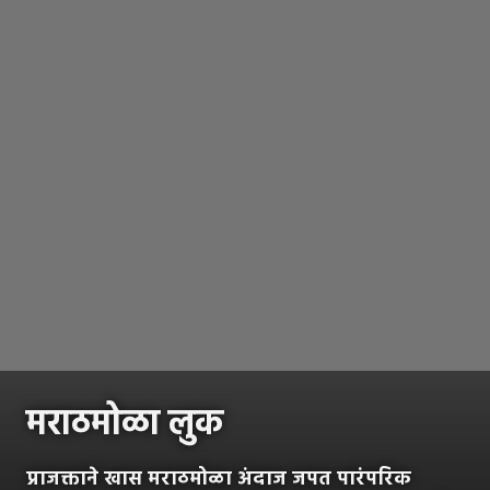
मराठमोळा लुक
प्राजक्ताने खास मराठमोळा अंदाज जपत पारंपरिक