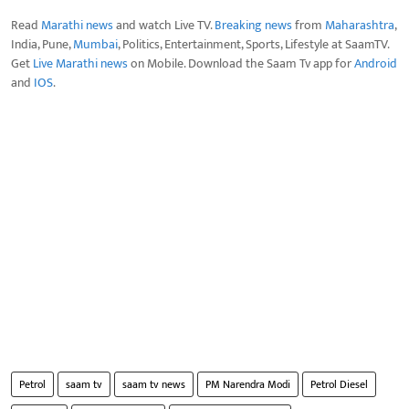
Read
Marathi news
and watch Live TV.
Breaking news
from
Maharashtra
,
India, Pune,
Mumbai
, Politics, Entertainment, Sports, Lifestyle at SaamTV.
Get
Live Marathi news
on Mobile. Download the Saam Tv app for
Android
and
IOS
.
Petrol
saam tv
saam tv news
PM Narendra Modi
Petrol Diesel