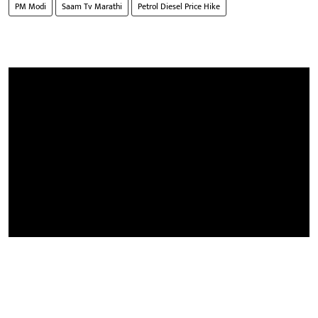
PM Modi
Saam Tv Marathi
Petrol Diesel Price Hike