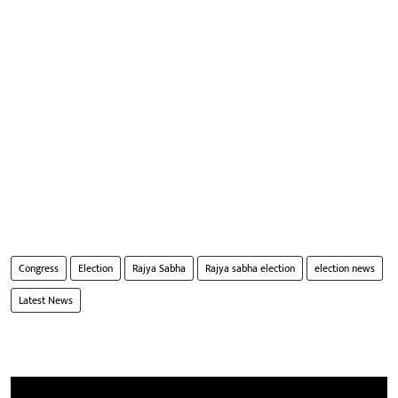
Congress
Election
Rajya Sabha
Rajya sabha election
election news
Latest News